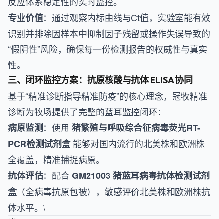
反应体系稳定性的实时监控。
：通过观察内标曲线与Ct值，实验室能有效
专业价值
识别并排除因样本中抑制因子残留或操作失误导致的
“假阴性”风险，确保每一份检测报告的权威性与真实
性。
三、闭环监控方案：抗原核酸与抗体 ELISA 协同
基于“精准诊断指导精准防疫”的核心理念，冠牧精准
诊断为牧场提供了完整的蓝耳监控闭环：
：使用
病原监测
猪繁殖与呼吸综合征病毒荧光RT-
能够对国内流行的北美株和欧洲株
PCR检测试剂盒
全覆盖，精准捕捉病原。
：配合
抗体评估
GM21003 猪蓝耳病毒抗体检测试剂
（全病毒抗原包被），敏感评价北美株和欧洲株抗
盒
体水平。\