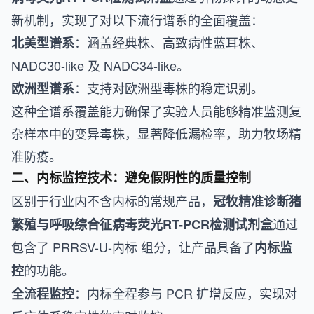
新机制，实现了对以下流行谱系的全面覆盖：
：涵盖经典株、高致病性蓝耳株、
北美型谱系
NADC30-like 及 NADC34-like。
：支持对欧洲型毒株的稳定识别。
欧洲型谱系
这种全谱系覆盖能力确保了实验人员能够精准监测复
杂样本中的变异毒株，显著降低漏检率，助力牧场精
准防疫。
二、内标监控技术：避免假阴性的质量控制
区别于行业内不含内标的常规产品，
冠牧精准诊断猪
通过
繁殖与呼吸综合征病毒荧光RT-PCR检测试剂盒
包含了 PRRSV-U-内标 组分，让产品具备了
内标监
的功能。
控
：内标全程参与 PCR 扩增反应，实现对
全流程监控