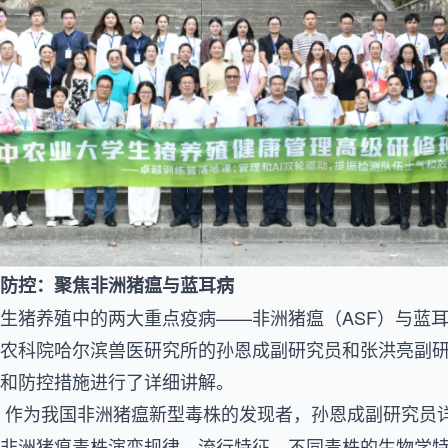
防控：聚焦非洲猪瘟与蓝耳病
生猪养殖中的两大重点疫病——非洲猪瘟（ASF）与蓝耳
农科院哈尔滨兽医研究所的孙恩成副研究员和张洪亮副
和防控措施进行了详细讲解。
作为我国非洲猪瘟新型毒株的发现者，孙恩成副研究员详
非洲猪瘟毒株演变规律、流行特征，不同毒株的生物学