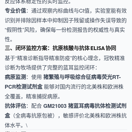
反应体系稳定性的实时监控。
：通过观察内标曲线与Ct值，实验室能有效
专业价值
识别并排除因样本中抑制因子残留或操作失误导致的
“假阴性”风险，确保每一份检测报告的权威性与真实
性。
三、闭环监控方案：抗原核酸与抗体 ELISA 协同
基于“精准诊断指导精准防疫”的核心理念，冠牧精准
诊断为牧场提供了完整的蓝耳监控闭环：
：使用
病原监测
猪繁殖与呼吸综合征病毒荧光RT-
能够对国内流行的北美株和欧洲株
PCR检测试剂盒
全覆盖，精准捕捉病原。
：配合
抗体评估
GM21003 猪蓝耳病毒抗体检测试剂
（全病毒抗原包被），敏感评价北美株和欧洲株抗
盒
体水平。\