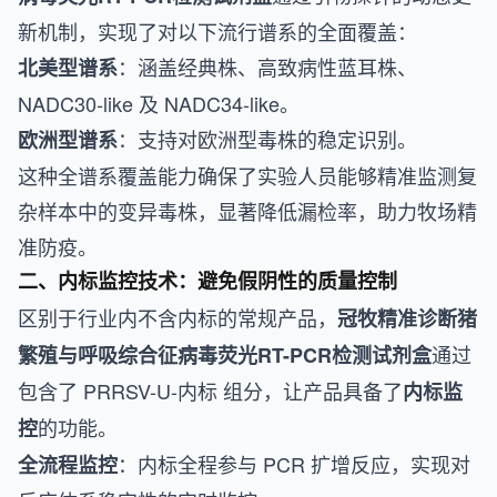
新机制，实现了对以下流行谱系的全面覆盖：
：涵盖经典株、高致病性蓝耳株、
北美型谱系
NADC30-like 及 NADC34-like。
：支持对欧洲型毒株的稳定识别。
欧洲型谱系
这种全谱系覆盖能力确保了实验人员能够精准监测复
杂样本中的变异毒株，显著降低漏检率，助力牧场精
准防疫。
二、内标监控技术：避免假阴性的质量控制
区别于行业内不含内标的常规产品，
冠牧精准诊断猪
通过
繁殖与呼吸综合征病毒荧光RT-PCR检测试剂盒
包含了 PRRSV-U-内标 组分，让产品具备了
内标监
的功能。
控
：内标全程参与 PCR 扩增反应，实现对
全流程监控