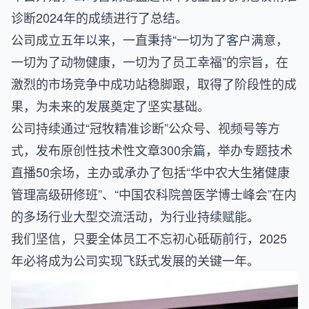
诊断2024年的成绩进行了总结。
公司成立五年以来，一直秉持“一切为了客户满意，
一切为了动物健康，一切为了员工幸福”的宗旨，在
激烈的市场竞争中成功站稳脚跟，取得了阶段性的成
果，为未来的发展奠定了坚实基础。
公司持续通过“冠牧精准诊断”公众号、视频号等方
式，发布原创性技术性文章300余篇，举办专题技术
直播50余场，主办或承办了包括“华中农大生猪健康
管理高级研修班”、“中国农科院兽医学博士峰会”在内
的多场行业大型交流活动，为行业持续赋能。
我们坚信，只要全体员工不忘初心砥砺前行，2025
年必将成为公司实现飞跃式发展的关键一年。