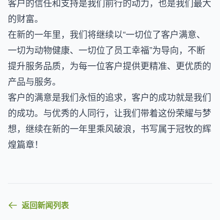
客户的信任和支持是我们前行的动力，也是我们最大
的财富。
在新的一年里，我们将继续以“一切位了客户满意、
一切为动物健康、一切位了员工幸福”为导向，不断
提升服务品质，为每一位客户提供更精准、更优质的
产品与服务。
客户的满意是我们永恒的追求，客户的成功就是我们
的成功。与优秀的人同行，让我们带着这份荣耀与梦
想，继续在新的一年里乘风破浪，书写属于冠牧的辉
煌篇章！
返回新闻列表