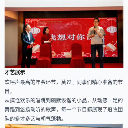
才艺展示
欢呼声最高的年会环节，莫过于同事们精心准备的节
目。
从搞怪欢乐的唱跳到幽默诙谐的小品，从动感十足的
舞蹈到悠扬动听的歌声，每一个节目都展现了冠牧团
队的多才多艺与朝气蓬勃。