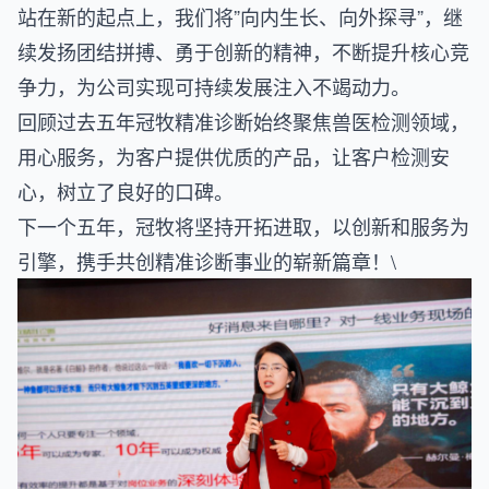
站在新的起点上，我们将”向内生长、向外探寻”，继
续发扬团结拼搏、勇于创新的精神，不断提升核心竞
争力，为公司实现可持续发展注入不竭动力。
回顾过去五年冠牧精准诊断始终聚焦兽医检测领域，
用心服务，为客户提供优质的产品，让客户检测安
心，树立了良好的口碑。
下一个五年，冠牧将坚持开拓进取，以创新和服务为
引擎，携手共创精准诊断事业的崭新篇章！\