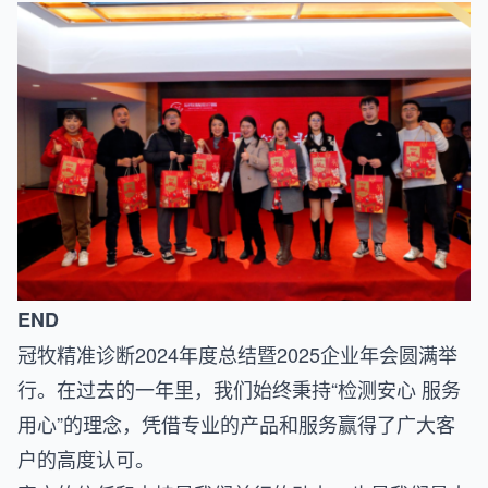
END
冠牧精准诊断2024年度总结暨2025企业年会圆满举
行。在过去的一年里，我们始终秉持“检测安心 服务
用心”的理念，凭借专业的产品和服务赢得了广大客
户的高度认可。