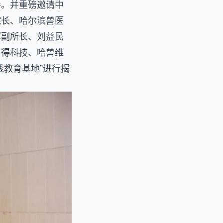
导。并重磅邀请中
院长、哈尔滨兽医
军副所长、刘益民
信得科技、哈兽维
践教育基地”进行揭