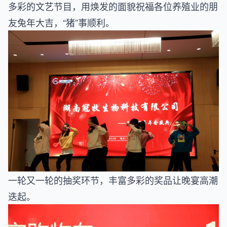
多彩的文艺节目，用焕发的面貌祝福各位养殖业的朋
友兔年大吉，“猪”事顺利。
一轮又一轮的抽奖环节，丰富多彩的奖品让晚宴高潮
迭起。