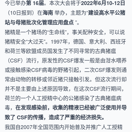
今已举办
。本次大会将于
第 16届
2022年6月10-12日
（10日报到）在
举办，主题为“
海南
建设高水平公猪
”。
站与母猪批次化管理应用盘点
猪精是一个猪场的“生命线”，事关配种安全，可以说
猪精安全“大过天”。1997年，德国、意大利、西班牙
和荷兰等欧盟成员国发生了不同寻常的古典猪瘟
（CSF）流行，原发性的CSF爆发一般是由泔水喂养
或接触感染CSF病毒的野猪引起，二次CSF爆发则通
常由动物的转移或邻近猪只接触引发。但这次流行却
并不是主要由上述原因导致，在这次CSF流行期间，
荷兰的一个人工授精中心的公猪感染了古典猪瘟病
毒，
在发现感染前，收集的精液已经被广泛使用并导
致了 CSF的传播，造成了严重的经济损失。
我国自2007年全国范围内开始普及并推广人工授精